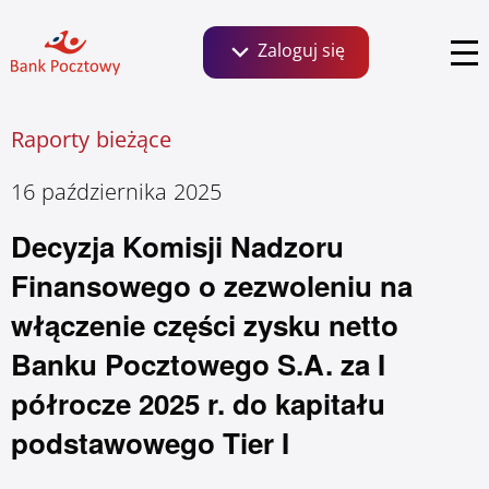
Zaloguj się
Szukaj:
Raporty bieżące
Bankowość dla Klientów detalicznych, małych
firm i agrobiznesu
Aktualności
Social Media
O banku
16 października 2025
Decyzja Komisji Nadzoru
Informacje finansowe
Serie obligacji
Zaloguj się
Finansowego o zezwoleniu na
Zrównoważony rozwój ESG
Ważne linki
włączenie części zysku netto
Banku Pocztowego S.A. za I
Kontakt dla inwestorów
półrocze 2025 r. do kapitału
Klientów instytucjonalnych i wspólnot
mieszkaniowych
podstawowego Tier I
Biuro prasowe
Relacje inwestorskie