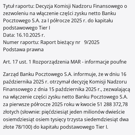
Zaloguj się
Tytuł raportu:
Decyzja Komisji Nadzoru Finansowego o
Serwis ekonomiczny
zezwoleniu na włączenie części zysku netto Banku
Pocztowego S.A. za I półrocze 2025 r. do kapitału
podstawowego Tier I
Data:
16.10.2025 r.
Numer raportu:
Raport bieżący nr 9/2025
Bankuj mobilnie. Aktywuj aplikację Pocztowy.
Podstawa prawna
Art. 17 ust. 1 Rozporządzenia MAR - informacje poufne
O bankowości mobilnej
Zarząd Banku Pocztowego S.A. informuje, że w dniu 16
października 2025 r. otrzymał decyzję Komisji Nadzoru
Finansowego z dnia 15 października 2025 r., zezwalającą
na włączenie części zysku netto Banku Pocztowego S.A.
za pierwsze półrocze 2025 roku w kwocie 51 288 372,78
złotych (słownie: pięćdziesiąt jeden milionów dwieście
osiemdziesiąt osiem tysięcy trzysta siedemdziesiąt dwa
złote 78/100) do kapitału podstawowego Tier I.