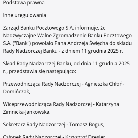
Podstawa prawna
Zaloguj się
Serwis ekonomiczny
Inne uregulowania
Zarząd Banku Pocztowego S.A. informuje, że
Nadzwyczajne Walne Zgromadzenie Banku Pocztowego
S.A. ("Bank") powołało Pana Andrzeja Święcha do składu
Bankuj mobilnie. Aktywuj aplikację Pocztowy.
Rady Nadzorczej Banku - z dniem 11 grudnia 2025 r.
Skład Rady Nadzorczej Banku, od dnia 11 grudnia 2025
O bankowości mobilnej
r., przedstawia się następująco:
Przewodnicząca Rady Nadzorczej - Agnieszka Chłoń-
Domińczak,
Wiceprzewodnicząca Rady Nadzorczej - Katarzyna
Zimnicka-Jankowska,
Sekretarz Rady Nadzorczej - Tomasz Bogus,
Członek Rady Nadzorczej - Krzysztof Dresler,