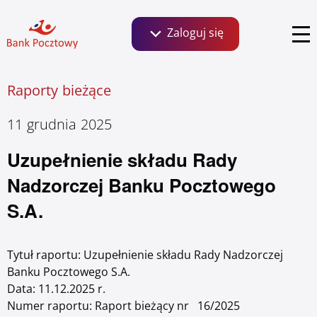
Zaloguj się
Szukaj:
Raporty bieżące
Bankowość dla Klientów detalicznych, małych
firm i agrobiznesu
Aktualności
Social Media
O banku
11 grudnia 2025
Uzupełnienie składu Rady
Informacje finansowe
Serie obligacji
Zaloguj się
Nadzorczej Banku Pocztowego
Zrównoważony rozwój ESG
Ważne linki
S.A.
Kontakt dla inwestorów
Tytuł raportu:
Uzupełnienie składu Rady Nadzorczej
Klientów instytucjonalnych i wspólnot
Banku Pocztowego S.A.
mieszkaniowych
Data:
11.12.2025 r.
Biuro prasowe
Relacje inwestorskie
Numer raportu:
Raport bieżący nr 16/2025