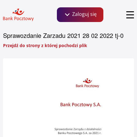
Zaloguj się
Szukaj:
Sprawozdanie Zarzadu 2021 28 02 2022 tj-0
Bankowość dla Klientów detalicznych, małych
Przejdź do strony z której pochodzi plik
firm i agrobiznesu
Aktualności
Social Media
O banku
Informacje finansowe
Serie obligacji
Zaloguj się
Zrównoważony rozwój ESG
Ważne linki
Kontakt dla inwestorów
Klientów instytucjonalnych i wspólnot
mieszkaniowych
Biuro prasowe
Relacje inwestorskie