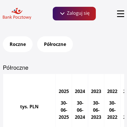
Zaloguj się
Szukaj:
Bankowość dla Klientów detalicznych, małych
Roczne
Półroczne
firm i agrobiznesu
Aktualności
Social Media
O banku
Informacje finansowe
Serie obligacji
Półroczne
Zaloguj się
Zrównoważony rozwój ESG
Ważne linki
2025
2024
2023
2022
2
Kontakt dla inwestorów
30-
30-
30-
30-
Klientów instytucjonalnych i wspólnot
tys. PLN
06-
06-
06-
06-
mieszkaniowych
2025
2024
2023
2022
2
Biuro prasowe
Relacje inwestorskie