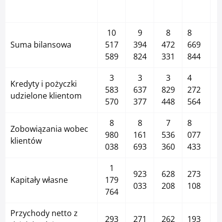
Zaloguj się
Serwis ekonomiczny
10
9
8
8
Suma bilansowa
517
394
472
669
589
824
331
844
Bankuj mobilnie. Aktywuj aplikację Pocztowy.
3
3
3
4
Kredyty i pożyczki
583
637
829
272
udzielone klientom
570
377
448
564
O bankowości mobilnej
8
8
7
8
Zobowiązania wobec
980
161
536
077
klientów
038
693
360
433
1
923
628
273
Kapitały własne
179
033
208
108
764
Przychody netto z
293
271
262
193