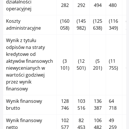
działalności
282
292
494
480
operacyjnej
Koszty
(160
(145
(125
(116
(
administracyjne
058)
982)
638)
349)
3
Wynik z tytułu
odpisów na straty
kredytowe od
aktywów finansowych
(3
(12
(5
(11
niewycenianych w
101)
501)
201)
755)
0
wartości godziwej
przez wynik
finansowy
Wynik finansowy
128
103
136
64
brutto
746
516
387
718
Wynik finansowy
102
82
106
49
netto
577
453
482
259