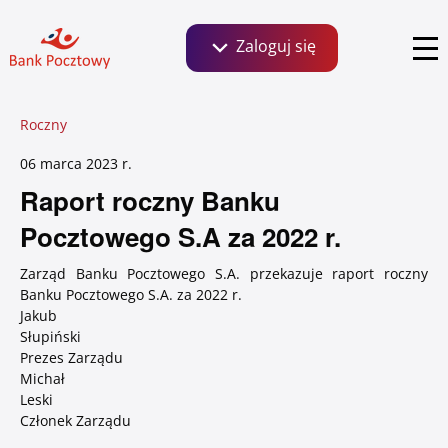
Zaloguj się
Szukaj:
Roczny
Bankowość dla Klientów detalicznych, małych
firm i agrobiznesu
06 marca 2023
r.
Aktualności
Social Media
O banku
Raport roczny Banku
Informacje finansowe
Serie obligacji
Pocztowego S.A za 2022 r.
Zaloguj się
Zarząd Banku Pocztowego S.A. przekazuje raport roczny
Zrównoważony rozwój ESG
Ważne linki
Banku Pocztowego S.A. za 2022 r.
Jakub
Kontakt dla inwestorów
Słupiński
Prezes Zarządu
Klientów instytucjonalnych i wspólnot
Michał
mieszkaniowych
Leski
Biuro prasowe
Relacje inwestorskie
Członek Zarządu